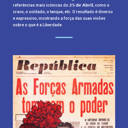
referências mais icónicas do 𝟮𝟱 𝗱𝗲 𝗔𝗯𝗿𝗶𝗹, como o
cravo, o soldado, o tanque, etc. O resultado é diverso
e expressivo, mostrando a força das suas visões
sobre o que é a Liberdade.