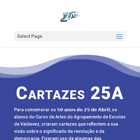
Select Page
Cartazes 25A
Para comemorar os 𝟱𝟬 𝗮𝗻𝗼𝘀 𝗱𝗼 𝟮𝟱 𝗱𝗲 𝗔𝗯𝗿𝗶𝗹, os
alunos do Curso de Artes do Agrupamento de Escolas
de Valdevez, criaram cartazes que reflectem a sua
visão sobre o significado da revolução e da
democracia. Fizeram uso de algumas das